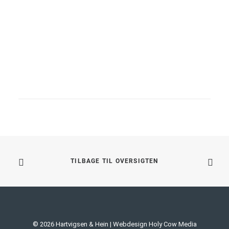
ultralydsuddannelse, hvilket bevirker, at det nu er…
LÆS MERE
TILBAGE TIL OVERSIGTEN
© 2026 Hartvigsen & Hein | Webdesign
Holy Cow Media