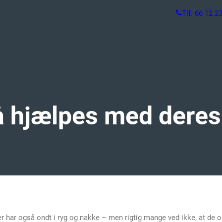
Tlf. 66 12 2
yds-
å hjælpes med deres
TRÆNING
Holdtræning
Individuel træning
Videotræning
n
dling
 har også ondt i ryg og nakke – men rigtig mange ved ikke, at de o