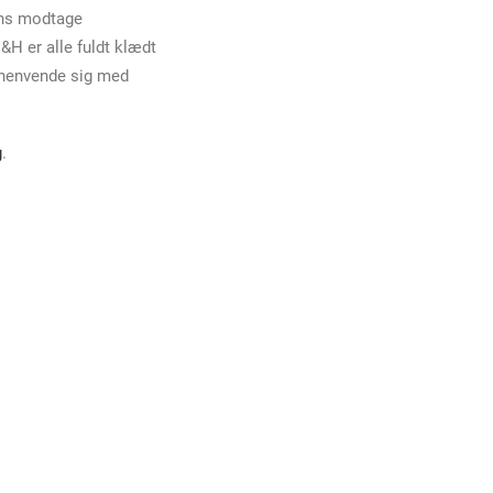
ens modtage
&H er alle fuldt klædt
t henvende sig med
g
.