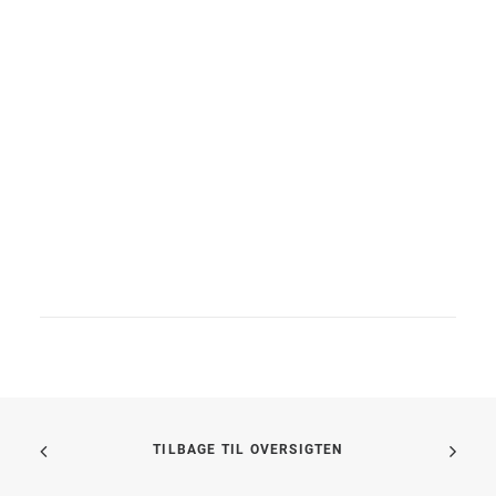
Nyhedsmails hos H&H
4. november 2014
Du har mulighed for at tilmelde dig vores automatiske
ordning for udsendelse af nyhedsmails. Der…
LÆS MERE
TILBAGE TIL OVERSIGTEN